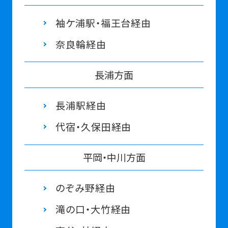
袖ケ浦駅・福王台経由
奈良輪経由
⻑浦⽅面
⻑浦駅経由
代宿・久保⽥経由
平岡・中川⽅⾯
のぞみ野経由
滝の⼝・⼤⽵経由