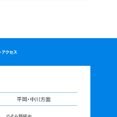
・アクセス
平岡・中川⽅⾯
のぞみ野経由