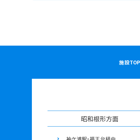
施設TO
昭和根形⽅面
袖ケ浦駅・福王台経由