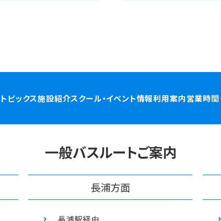
P
トピックス
施設紹介
スクール・イベント情報
利⽤案内
営業時間
一般バスルートご案内
⻑浦⽅面
⻑浦駅経由