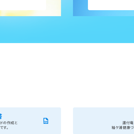
書
ードの作成と
還付電
です。
袖ケ浦健康づ